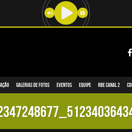
ação
Galerias de fotos
Eventos
Equipe
RBE Canal 2
CO
2347248677_5123403643