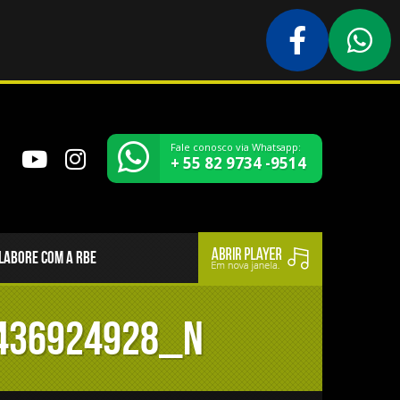
Fale conosco via Whatsapp:
+ 55 82 9734 -9514
LABORE COM A RBE
436924928_n