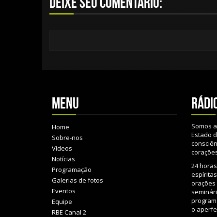
Deixe seu comentário:
Menu
Rádio
Somos a 
Home
Estado d
Sobre-nos
consciên
Vídeos
corações
Notícias
24 horas
Programação
espírita
Galerias de fotos
orações à
Eventos
seminári
programa
Equipe
o aperf
RBE Canal 2