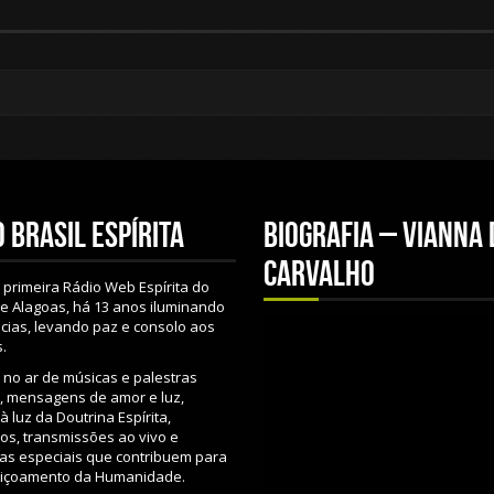
 Brasil Espírita
Biografia – Vianna 
Carvalho
primeira Rádio Web Espírita do
e Alagoas, há 13 anos iluminando
cias, levando paz e consolo aos
.
 no ar de músicas e palestras
s, mensagens de amor e luz,
 luz da Doutrina Espírita,
os, transmissões ao vivo e
s especiais que contribuem para
eiçoamento da Humanidade.